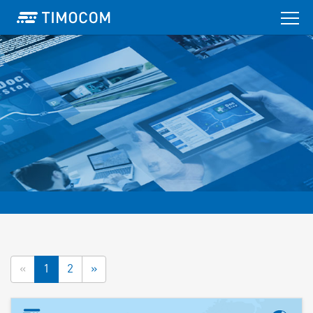
«
1
2
»