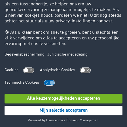
Zoominfo gebruikt cookies om deze gegevens te
verzamelen. Deze verzamelde data worden opgeslagen
op servers van Zoominfo in de VS. De verwerking van
deze gegevens gebeurt op basis van uw toestemming
(artikel 6, lid 1 sub a AVG) en met het doel om de
gebruiksvriendelijkheid op onze website te verbeteren.
U kunt uw toestemming op elk moment intrekken.
14.3. beServe van beDirect
Wij gebruiken de dienst beServe van beDirect GmbH &
Co. KG om de functie voor het automatisch aanvullen
van het aanmeldformulier klaar te zetten. beServe
ondersteunt ons bij het automatisch aanvullen van
bedrijfsgegevens om de registratie voor u makkelijker te
maken.
De gegevens die bij gebruik door beServe worden