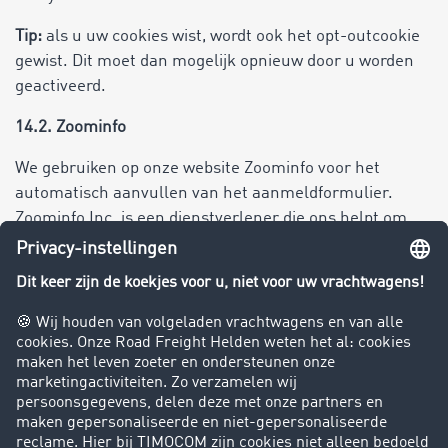
Tip:
als u uw cookies wist, wordt ook het opt-outcookie
gewist. Dit moet dan mogelijk opnieuw door u worden
geactiveerd.
14.2. Zoominfo
We gebruiken op onze website Zoominfo voor het
automatisch aanvullen van het aanmeldformulier.
Zoominfo Inc. is een dienstverlener die ons helpt om
bedrijfsgegevens automatisch aan te vullen, wat de
invoer van gegevens voor u makkelijker maakt.
In het kader van het gebruik van Zoominfo worden de
volgende gegevens verzameld en verwerkt:
IP-adres
Geografische locatie
Bedrijfsgegevens (bijv. naam, adres, branche)