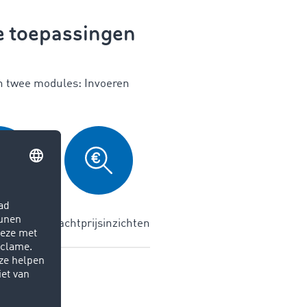
e toepassingen
in twee modules: Invoeren
king
Vrachtprijsinzichten