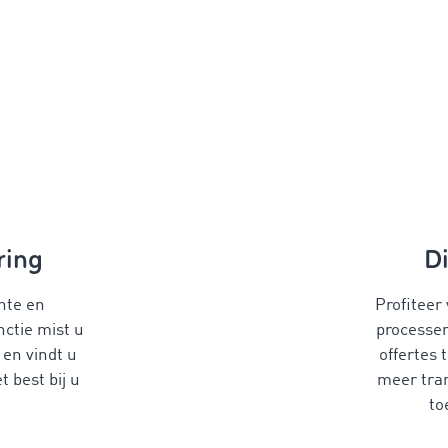
ring
Di
ente en
Profiteer
ctie mist u
processen
en vindt u
offertes 
t best bij u
meer tran
to