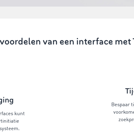
e voordelen van een interface m
Ti
ging
Bespaar ti
voorkome
rfaces kunt
zoekpr
initiatie
 systeem.