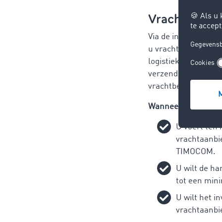
Vrachtbeurs 
Via de interface Vr
u vrachtaanbieding
logistieke software 
verzenden naar de
vrachtbeurs.
Wanneer is deze int
U voert ten
vrachtaanbie
TIMOCOM.
U wilt de h
tot een min
U wilt het i
vrachtaanbie