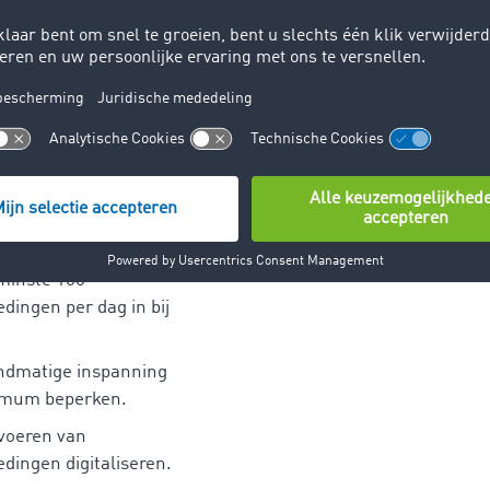
invoer
achtbeurs Invoer kunt
en aanmaken in uw
en van daaruit
 TIMOCOM-
erface nuttig voor u?
 minste 100
dingen per dag in bij
andmatige inspanning
imum beperken.
nvoeren van
dingen digitaliseren.