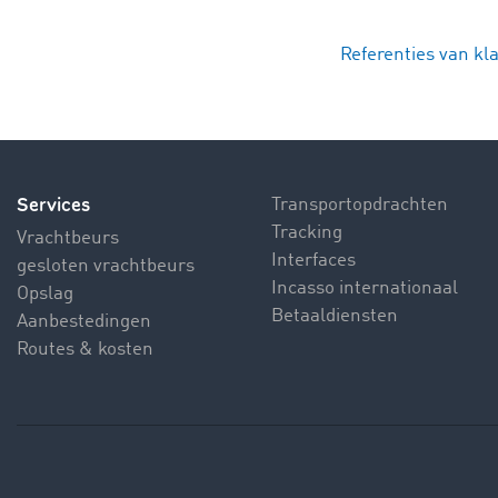
Referenties van kl
Services
Transportopdrachten
Tracking
Vrachtbeurs
Interfaces
gesloten vrachtbeurs
Incasso internationaal
Opslag
Betaaldiensten
Aanbestedingen
Routes & kosten