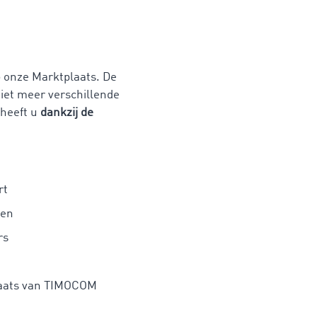
onze Marktplaats. De
niet meer verschillende
 heeft u
dankzij de
rt
gen
rs
plaats van TIMOCOM