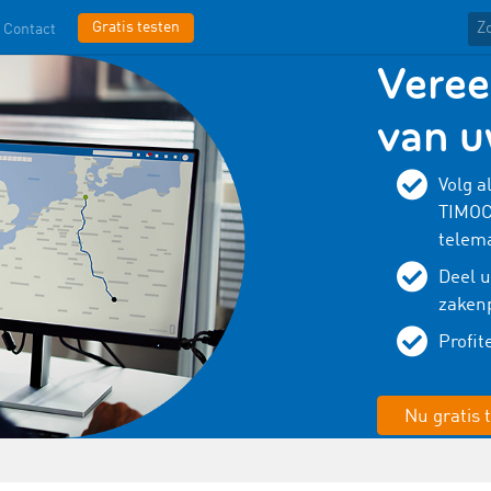
Gratis testen
Contact
Veree
van u
Volg a
TIMOC
telema
Deel u
zaken
Profit
Nu gratis 