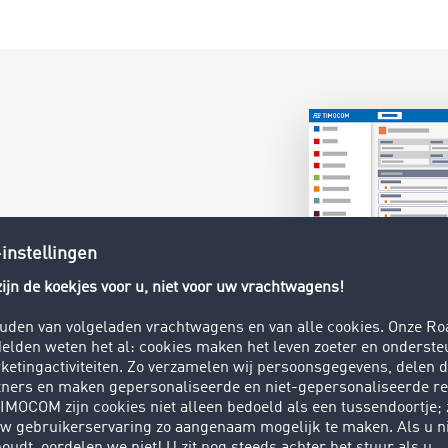
t
, want alle
art Logistics
rs meteen de
ken daarbij ook
ld.