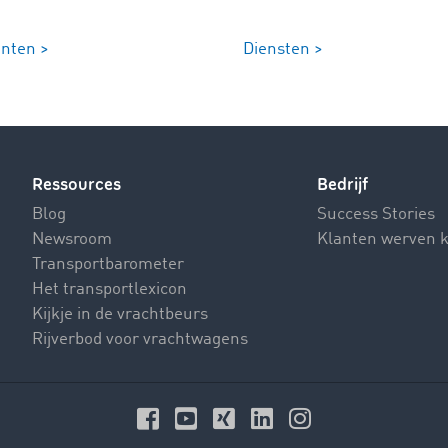
anten >
Diensten >
Ressources
Bedrijf
Blog
Success Stories
Newsroom
Klanten werven 
Transportbarometer
Het transportlexicon
Kijkje in de vrachtbeurs
Rijverbod voor vrachtwagens