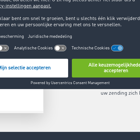
Locatieg
Zorg ervoor dat 
bespaar kostbare 
opdrachtgever te
uw zending zich 