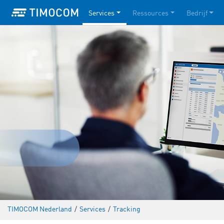
Services
Ressources
Bedrijf
TIMOCOM Nederland
/
Services
/
Tracking