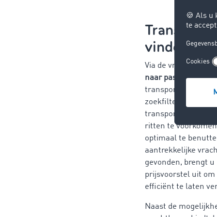
Transport
vinden
Via de vrachtbeurs 
naar passende vrac
transportbedrijf. M
zoekfilters kunt u s
transportopdrachte
ritten te voorkomen
optimaal te benutt
aantrekkelijke vrac
gevonden, brengt u
prijsvoorstel uit om
efficiënt te laten ve
Naast de mogelijkh