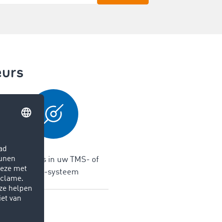
eurs
Interfaces in uw TMS- of
ERP-systeem