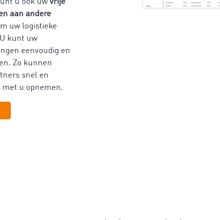
kunt u ook uw
vrije
en aan andere
m uw logistieke
 U kunt uw
ingen eenvoudig en
ren. Zo kunnen
tners snel en
t met u opnemen.