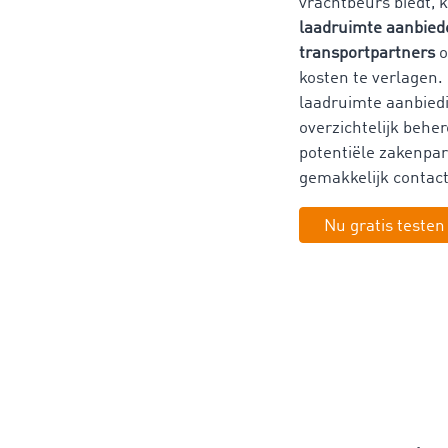
vrachtbeurs biedt, 
laadruimte aanbied
transportpartners
o
kosten te verlagen.
laadruimte aanbied
overzichtelijk behe
potentiële zakenpar
gemakkelijk contac
Nu gratis testen