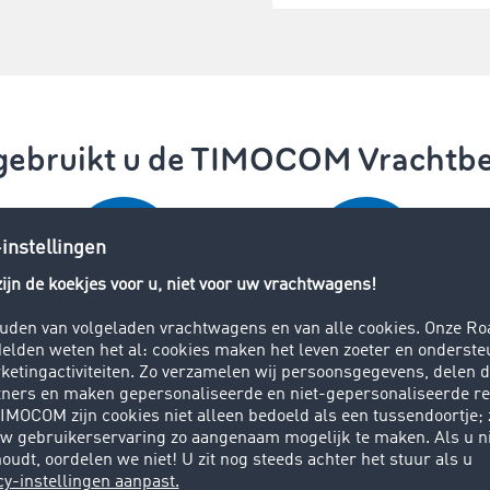
gebruikt u de TIMOCOM Vrachtb
Transportopdrachten
Transportopdrachten
toewijzen
exclusief toewijzen