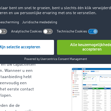
opdrachten
kunt u
gericht zoeken
hten
voor uw
et onze praktische
nel de juiste
n vinden om lege
 en uw capaciteiten
en. Wanneer u een
htaanbieding hebt
 eenvoudig een
 het eerste contact
rlopen.
eden die de