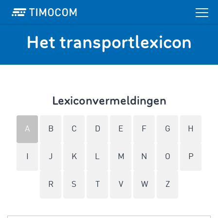
Het transportlexicon
Lexiconvermeldingen
A
B
C
D
E
F
G
H
I
J
K
L
M
N
O
P
R
S
T
V
W
Z