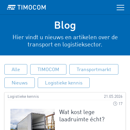
Blog
Hier vindt u nieuws en artikelen over de
transport en logistieksector.
Alle
TIMOCOM
Transportmarkt
Nieuws
Logistieke kennis
Logistieke kennis
21.05.2026
17
Wat kost lege
laadruimte écht?