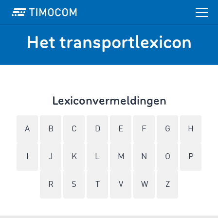
Het transportlexicon
Lexiconvermeldingen
A
B
C
D
E
F
G
H
I
J
K
L
M
N
O
P
R
S
T
V
W
Z