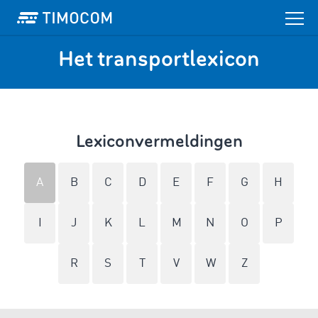
Het transportlexicon
Lexiconvermeldingen
A
B
C
D
E
F
G
H
I
J
K
L
M
N
O
P
R
S
T
V
W
Z