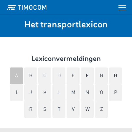
Het transportlexicon
Lexiconvermeldingen
A
B
C
D
E
F
G
H
I
J
K
L
M
N
O
P
R
S
T
V
W
Z