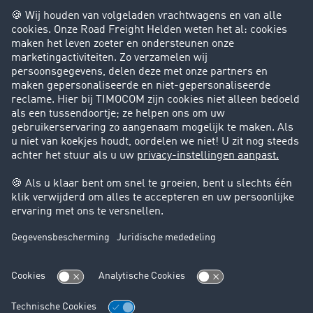
Bedrijf
Success Stories
Klanten werven klanten
Support
Contact
Juridische informatie
Juridische info
Algemene voorwaarden
Gegevensbescherming
Cookie instellingen