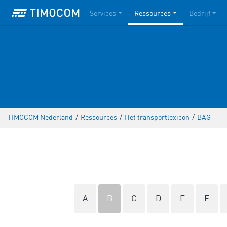
Services
Ressources
Bedrijf
TIMOCOM Nederland
/
Ressources
/
Het transportlexicon
/
BAG
A
B
C
D
E
F