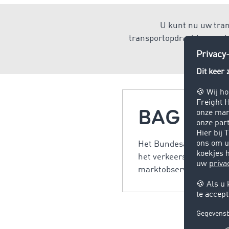
U kunt nu uw tran
transportopdrachten zoekt,
BAG
Het Bundesamt für Güter
het verkeersrecht en de
marktobservatie. Meer 