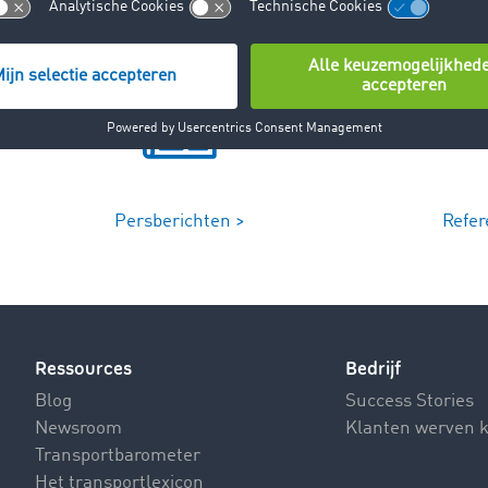
Persberichten >
Refer
Ressources
Bedrijf
Blog
Success Stories
Newsroom
Klanten werven 
Transportbarometer
Het transportlexicon