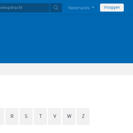
Inloggen
Nederlands
R
S
T
V
W
Z