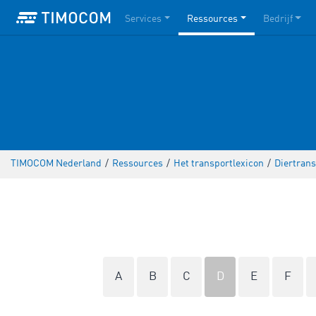
Services
Ressources
Bedrijf
TIMOCOM Nederland
/
Ressources
/
Het transportlexicon
/
Diertrans
A
B
C
D
E
F