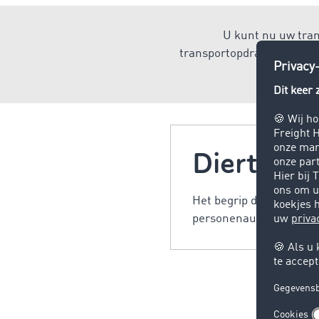
U kunt nu uw tran
transportopdrachten zoekt,
Diertrans
Het begrip diertranspor
personenauto, spoor, sch