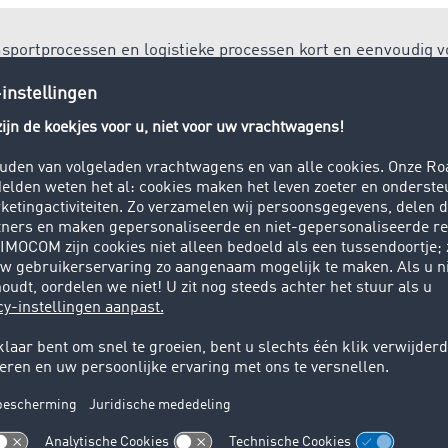
sportprocessen en logistieke processen kort en eenvoudig 
 uitvoert of vergeeft, op onze
TIMOCOM marktplaats
, u vin
uw behoeften en digitaliseringsgraad.
port
ten ofwel ook veevervoer is het transport van levende diere
ip of vliegtuig.