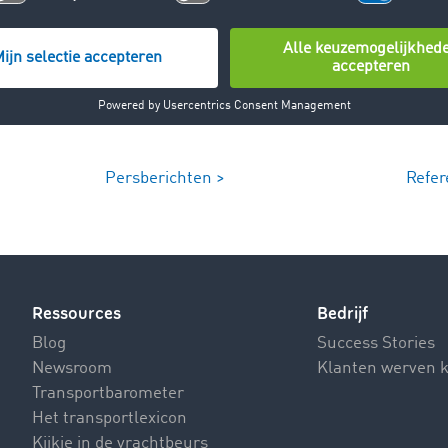
Persberichten >
Refer
Ressources
Bedrijf
Blog
Success Stories
Newsroom
Klanten werven 
Transportbarometer
Het transportlexicon
Kijkje in de vrachtbeurs