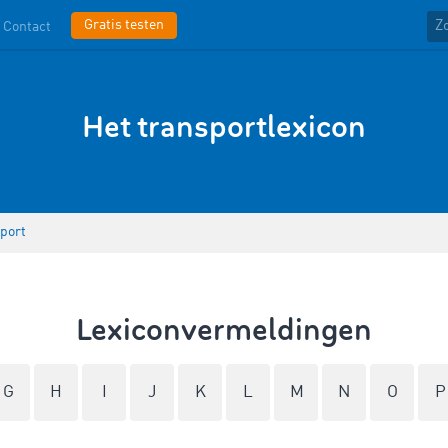
Gratis testen
Contact
Het transportlexicon
port
Lexiconvermeldingen
G
H
I
J
K
L
M
N
O
P