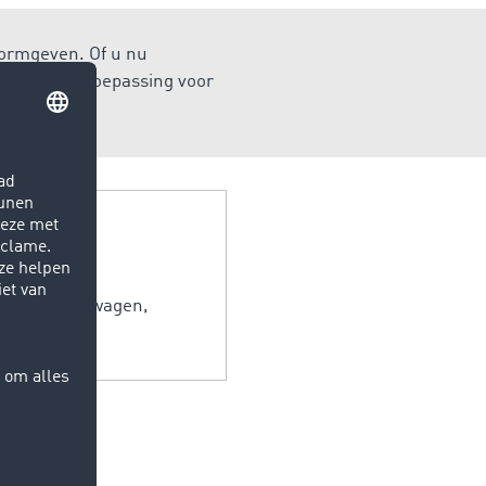
vormgeven. Of u nu
dt de juiste toepassing voor
n per vrachtwagen,