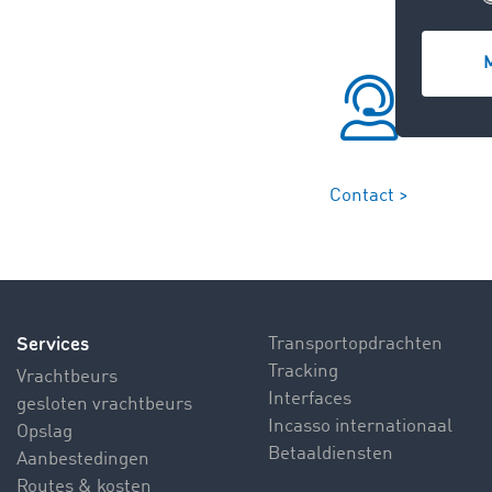
Contact >
Services
Transportopdrachten
Tracking
Vrachtbeurs
Interfaces
gesloten vrachtbeurs
Incasso internationaal
Opslag
Betaaldiensten
Aanbestedingen
Routes & kosten