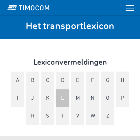
Het transportlexicon
Lexiconvermeldingen
A
B
C
D
E
F
G
H
I
J
K
L
M
N
O
P
R
S
T
V
W
Z