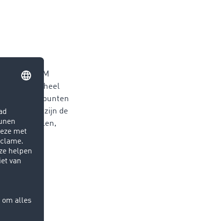
in de TIMOCOM
 klanten uit heel
. De uitgangspunten
ze gegevens zijn de
ankrijk, Polen,
eze tien
 de