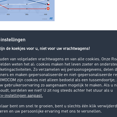
rafiek zijn gebaseerd op de invoer van vrachtaanbiedingen 
gelopen vijf jaar. De Marketplace wordt gebruikt door 55.000
s tot 1 miljoen vracht- en laadruimteaanbiedingen plaatsen
e gegevens zijn uitsluitend vracht uit Oostenrijk. Volgens de
nden momenteel Duitsland, Italië, Oostenrijk, Hongarije, Fr
sjechië en Zwitserland. De grafiek toont hoe het belang van d
 in de afgelopen vijf jaar heeft ontwikkeld.
Gunnar Gburek, Head of Business Affairs bij TIMOCOM:
angrijkste handelspartner van Oostenrijk, wat zowel blijkt uit