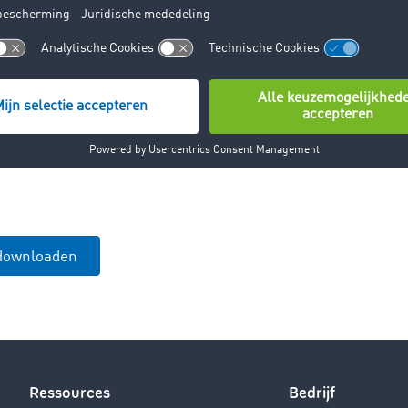
 als uit een analyse van de bestemmingslanden van Oostenri
op de TIMOCOM Marketplace. Interessant is dat het binnen
ostenrijk de laatste tijd iets aan belang heeft ingeboet. De
hen in 2022 de tweede plaats afgenomen en deze sindsdien 
in de tweede helft van de Top 10 beweging. Tsjechië heeft sind
 voor Oostenrijkse spotmarkt-aanbiedingen sterk verloren –
iervoor is waarschijnlijk de uitbreiding van het spoorvrachtv
 downloaden
Ressources
Bedrijf