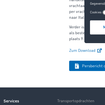
handelsstatistieken
vrachtaanbiedingen 
per vrachtwagen in O
naar Italië hebben 
Verder is er vooral 
als bestemmingsland
plaats 9. De reden h
Zum Download
Persbericht
Services
Transportopdrachten