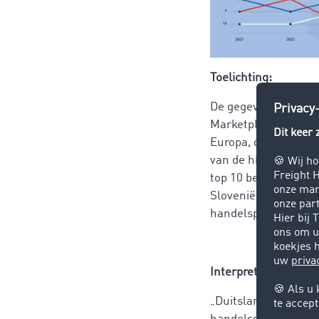
Toelichting:
De gegevens in de g
Marketplace in de af
Europa, die dagelijk
van de hier gebruikt
top 10 bestemmingsla
Slovenië, Kroatië, T
handelspartners zich
Interpretatie door 
„Duitsland is de bel