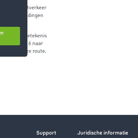
jkse
landse vrachtverkeer
 vrachtaanbiedingen
behouden.
s 2021 zijn betekenis
 van plaats 6 naar
ervoer op deze route.
Support
Juridische informatie