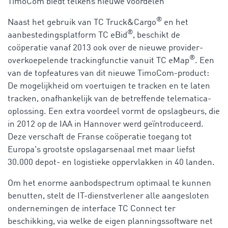
TimoCom biedt telkens nieuwe voordelen
®
Naast het gebruik van TC Truck&Cargo
en het
®
aanbestedingsplatform TC eBid
, beschikt de
coöperatie vanaf 2013 ook over de nieuwe provider-
®
overkoepelende trackingfunctie vanuit TC eMap
. Een
van de topfeatures van dit nieuwe TimoCom-product:
De mogelijkheid om voertuigen te tracken en te laten
tracken, onafhankelijk van de betreffende telematica-
oplossing. Een extra voordeel vormt de opslagbeurs, die
in 2012 op de IAA in Hannover werd geïntroduceerd.
Deze verschaft de Franse coöperatie toegang tot
Europa's grootste opslagarsenaal met maar liefst
30.000 depot- en logistieke oppervlakken in 40 landen.
Om het enorme aanbodspectrum optimaal te kunnen
benutten, stelt de IT-dienstverlener alle aangesloten
ondernemingen de interface TC Connect ter
beschikking, via welke de eigen planningssoftware net