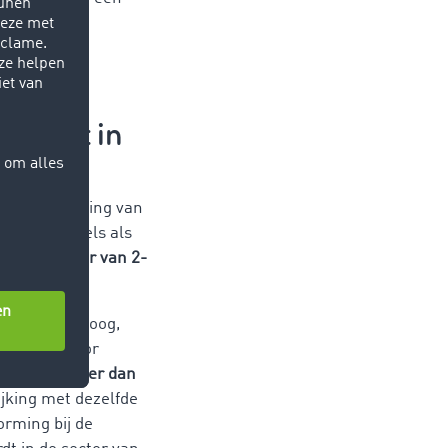
 Maar de
mport.
nsport in
 de ontwikkeling van
 granaatappels als
tuurcorridor van 2-
zegt David Moog,
iedingen voor
OCOM
met meer dan
jking met dezelfde
orming bij de