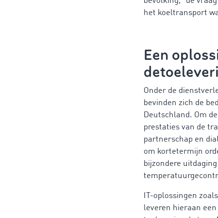
bevolking, "de vraag
het koeltransport wa
Een oploss
detoelever
Onder de dienstverl
bevinden zich de bed
Deutschland. Om de 
prestaties van de tr
partnerschap en dia
om kortetermijn orde
bijzondere uitdaging
temperatuurgecontro
IT-oplossingen zoal
leveren hieraan een 