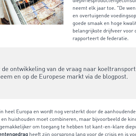
diepvriesproductengeconsum
neemt elk jaar toe. "De we
en overtuigende voedingso
goede smaak en hoge kwalite
belangrijkste drijfveer voor
rapporteert de federatie.
r de ontwikkeling van de vraag naar koeltransport
em en op de Europese markt via de blogpost.
jk in heel Europa en wordt nog versterkt door de aanhouden
k en huishouden moet combineren, maar bijvoorbeeld de ki
 gemakkelijker om toegang te hebben tot kant-en-klare diep
entengedrag
heeft zijn oorsprong lang voor de crisis en is v