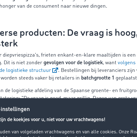
 honger van de consument naar nieuwe dingen.
erse producten: De vraag is hoog
sterk
 diepvriespizza's, frieten enkant-en-klare maaltijden is ee
Dit is niet zonder
gevolgen voor de logistiek
, want
volgens 
de logistieke structuur
. Bestellingen bij leveranciers zijn
worden steeds vaker bij retailers in
batchgrootte 1
geplaatst
an de logistieke afdeling van de Spaanse groente- en fruitg
tatering: "De vraag is goed, maar grillig. Dagen van grote 
e vraag." Dit heeft echter niet te maken met de huidige, d
, zegt ze in een interview met TIMOCOM, maar met de
snel v
 vermoeden dat de consument steeds meer aangetrokken is t
e producten is echter nog steeds onstabiel, omdat het geen 
ppelen. Vooral in tijden van corona speelt de prijs van bepaa