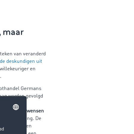
, maar
n teken van veranderd
de deskundigen uit
 willekeuriger en
.
roothandel Germans
vraag worden gevolgd
oor corona
eranderende wensen
ot afwisseling. De
basisproducten
lde producten een