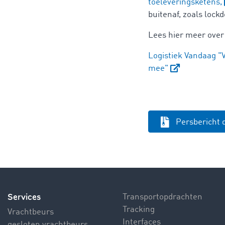
toeleveringsketens,
buitenaf, zoals lockd
Lees hier meer over
Logistiek Vandaag "
mee"
Persbericht
Services
Transportopdrachten
Tracking
Vrachtbeurs
Interfaces
gesloten vrachtbeurs