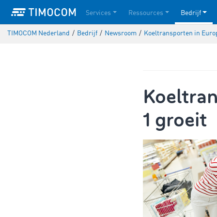
Services
Ressources
Bedrijf
TIMOCOM Nederland
/
Bedrijf
/
Newsroom
/
Koeltransporten in Europ
Koeltran
1 groeit