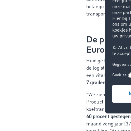
belangrijke rol en i
transportprijzen zijn
De prognos
Europa 20
Huidige trends zoals
de logistiek van ver
een vitaminerijk v
7 graden Celsius wo
"We zien een gestag
Product Manager bij
koeltransporten in
60 procent gestege
maand vorig jaar (37