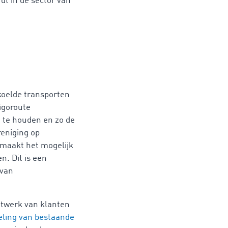
dt in de sector van
koelde transporten
rigoroute
d te houden en zo de
reniging op
 maakt het mogelijk
n. Dit is een
 van
etwerk van klanten
eling van bestaande