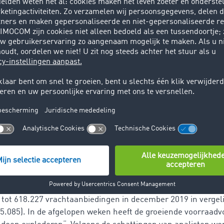
s de vraag naar exotische groenten en fruit wat afgenomen."
 nog steeds vrij laag, voegt ze eraan toe, want er is weinig i
e: 20 tot 30 procent meer koeltra
20
 superfood of veganistische voeding stellen extra eisen aan
se levensmiddelen. Om de reputatie van algen, gojibessen of
oedingswonder waar te maken, moeten ze
binnen een
tempera
rden getransporteerd
.
e toename van het aantal koeltransporten in heel Europa", 
 de IT-dienstverlener TIMOCOM. Zo is het aantal vrachtaanb
 de segmenten Frigo en Thermo op de vrachtbeurs van TIM
n
tot 618.227 vrachtaanbiedingen in december 2019 in vergeli
5.085). In de afgelopen weken heeft de groeiende voorraadv