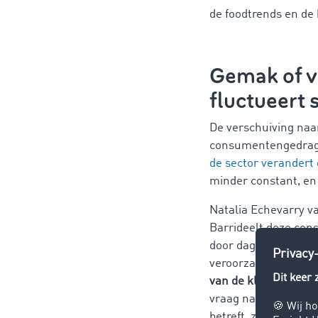
de foodtrends en de
Gemak of v
fluctueert 
De verschuiving naar
consumentengedrag. 
de sector verandert 
minder constant, en 
Natalia Echevarry v
Barrideelt deze cons
door dagen van zwakk
veroorzaakte crisis
van de klanten
. "We
vraag naar exotisch
betreft, zoals aarda