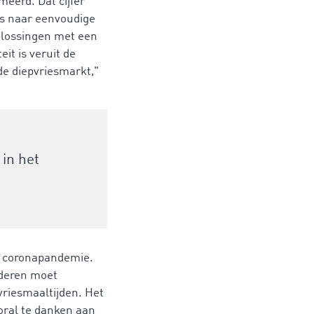
eerd. Dat cijfer
ns naar eenvoudige
plossingen met een
it is veruit de
 de diepvriesmarkt,"
 in het
de coronapandemie.
nderen moet
vriesmaaltijden. Het
ooral te danken aan