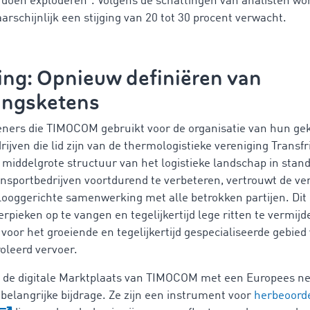
 doen exploderen“. Volgens de schattingen van analisten wor
arschijnlijk een stijging van 20 tot 30 procent verwacht.
ing: Opnieuw definiëren van
ingsketens
eners die TIMOCOM gebruikt voor de organisatie van hun ge
rijven die lid zijn van de thermologistieke vereniging Transf
middelgrote structuur van het logistieke landschap in stan
ansportbedrijven voortdurend te verbeteren, vertrouwt de ve
looggerichte samenwerking met alle betrokken partijen. Dit
rpieken op te vangen en tegelijkertijd lege ritten te vermijde
 voor het groeiende en tegelijkertijd gespecialiseerde gebied
leerd vervoer.
s de digitale Marktplaats van TIMOCOM met een Europees n
belangrijke bijdrage. Ze zijn een instrument voor
herbeoord