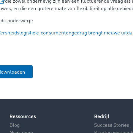
die zowel onderhevig zijn aan een fluctuerende vraag als
owns, en die een grotere mate van flexibiliteit op alle gebied
 dit onderwerp:
Versheidslogistiek: consumentengedrag brengt nieuwe uitda
 downloaden
Ressources
Bedrijf
Blog
Success Stories
Newsroom
Klanten werven 