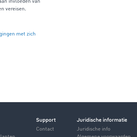
 aan invloeden van
en vereisen.
gingen met zich
Support
Juridische informatie
Contact
Juridische info
klanten
Algemene voorwaarden