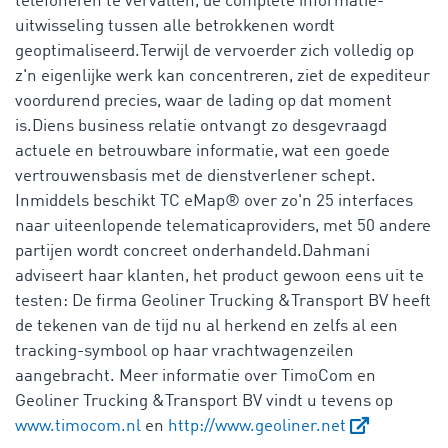
telefoneren te vervallen, de complete informatie-
uitwisseling tussen alle betrokkenen wordt
geoptimaliseerd.Terwijl de vervoerder zich volledig op
z'n eigenlijke werk kan concentreren, ziet de expediteur
voordurend precies, waar de lading op dat moment
is.Diens business relatie ontvangt zo desgevraagd
actuele en betrouwbare informatie, wat een goede
vertrouwensbasis met de dienstverlener schept.
Inmiddels beschikt TC eMap® over zo'n 25 interfaces
naar uiteenlopende telematicaproviders, met 50 andere
partijen wordt concreet onderhandeld.Dahmani
adviseert haar klanten, het product gewoon eens uit te
testen: De firma Geoliner Trucking &Transport BV heeft
de tekenen van de tijd nu al herkend en zelfs al een
tracking-symbool op haar vrachtwagenzeilen
aangebracht. Meer informatie over TimoCom en
Geoliner Trucking &Transport BV vindt u tevens op
www.timocom.nl
en
http://www.geoliner.net