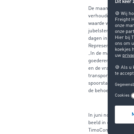
De maand mei schake
verhouding van 59:
waarde van de voora
jubelstemming onder
dagen in heel Europa
Representative van 
„In de maand mei von
goederentak van het 
en de vrachtwagen m
transportbarometer 
spoorstakingen profi
de behoefte te dekk
In juni normaliseerde
beeld in de laatste
TimoCom-transportb