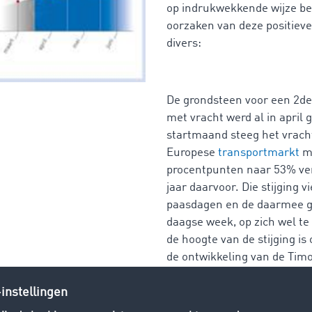
op indrukwekkende wijze be
oorzaken van deze positieve
divers:
De grondsteen voor een 2de
met vracht werd al in april 
startmaand steeg het vrach
Europese
transportmarkt
me
procentpunten naar 53% ve
jaar daarvoor. Die stijging v
paasdagen en de daarmee g
daagse week, op zich wel t
de hoogte van de stijging is
de ontwikkeling van de Ti
transportbarometers in de 
voor volle orderboeken