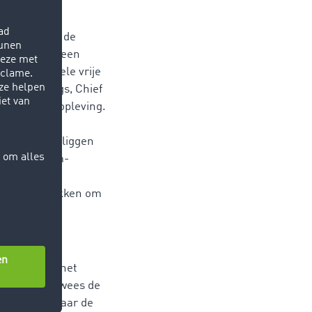
laadruimte-
unten boven de
orgden voor een
nwege de vele vrije
Marcel Frings, Chief
ultachtige opleving.
laats bij de
l kwamen te liggen
s de TimoCom-
. Van deze
Duitsland trokken om
stabiliseert het
iteindelijk wees de
en luidde daar de