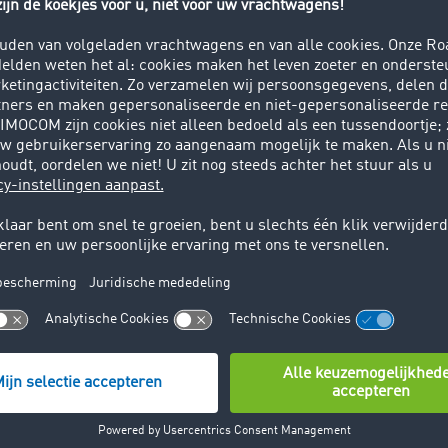
lt bij het vrachtaanbod nog een tandje bij. Met een
vracht
/
41 stond de TimoCom-transportbarometer ruim 14 procentp
fgaande jaar (48:52). Maar liefst 10,6% meer vrachtorders z
 de aanbieders van laadruimte. De bloeimaand mei staat va
 garant voor (boorde)volle orderboeken, maar dit jaar heeft 
TimoCom, nog een andere mogelijke verklaring voor de katap
den er er in Duitsland kort na elkaar twee grote stakingen p
spoor. Dat leidde ertoe dat benodigde spoorcapaciteiten sti
oest inspringen. Bij de transporten binnen Duitsland wee
dagenlang een vracht/laadruimte-verhouding van 85:15 aan
teerde transportdienstverleners uit heel Europa, die naar 
en.“
 de situatie vervolgens weer. Net als de afgelopen vier jaar 
 kwartaalmaand vervolgens weer op een evenwichtig niveau. U
arometer een vracht/laadruimte-verhouding van 50:50 aan 