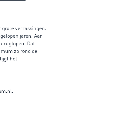
 grote verrassingen.
fgelopen jaren. Aan
 teruglopen. Dat
inimum zo rond de
ijgt het
om.nl.