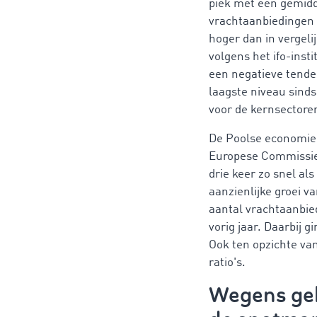
piek met een gemidd
vrachtaanbiedingen 
hoger dan in vergeli
volgens het ifo-inst
een negatieve tenden
laagste niveau sinds
voor de kernsectore
De Poolse economie 
Europese Commissie 
drie keer zo snel al
aanzienlijke groei v
aantal vrachtaanbied
vorig jaar. Daarbij 
Ook ten opzichte va
ratio's.
Wegens geb