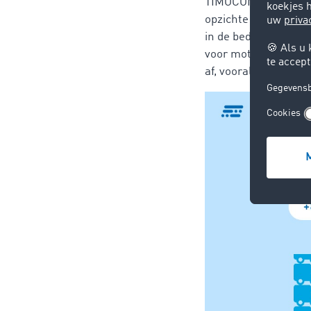
TIMOCOM-marktplaats
opzichte van hetzelf
in de bedrijfsvoertui
voor motorvervoer (
af, vooral als het g