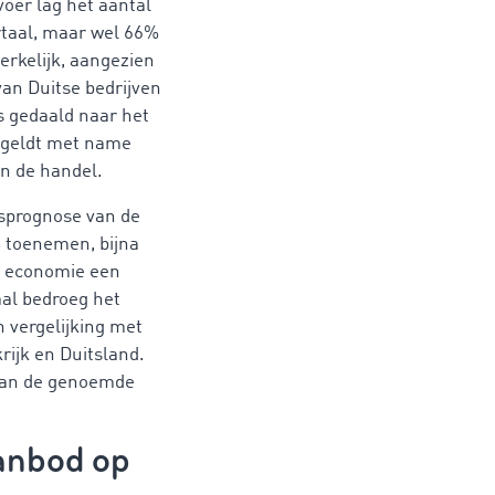
oer lag het aantal
rtaal, maar wel 66%
erkelijk, aangezien
van Duitse bedrijven
s gedaald naar het
t geldt met name
en de handel.
rsprognose van de
 toenemen, bijna
se economie een
aal bedroeg het
 vergelijking met
rijk en Duitsland.
 van de genoemde
anbod op