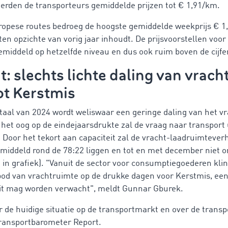
erden de transporteurs gemiddelde prijzen tot € 1,91/km.
uropese routes bedroeg de hoogste gemiddelde weekprijs € 1
 ten opzichte van vorig jaar inhoudt. De prijsvoorstellen voor
middeld op hetzelfde niveau en dus ook ruim boven de cijfer
t: slechts lichte daling van vrac
ot Kerstmis
rtaal van 2024 wordt weliswaar een geringe daling van het 
het oog op de eindejaarsdrukte zal de vraag naar transport
ar. Door het tekort aan capaciteit zal de vracht-laadruimteve
middeld rond de 78:22 liggen en tot en met december niet o
in grafiek). "Vanuit de sector voor consumptiegoederen klin
bod van vrachtruimte op de drukke dagen voor Kerstmis, ee
teit mag worden verwacht", meldt Gunnar Gburek.
 de huidige situatie op de transportmarkt en over de trans
Transportbarometer Report.