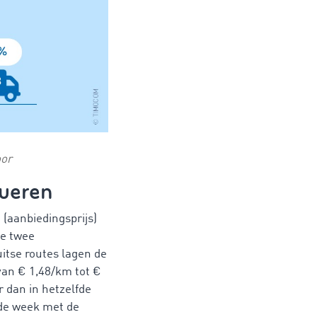
oor
tueren
(aanbiedingsprijs)
ze twee
itse routes lagen de
van € 1,48/km tot €
 dan in hetzelfde
n de week met de