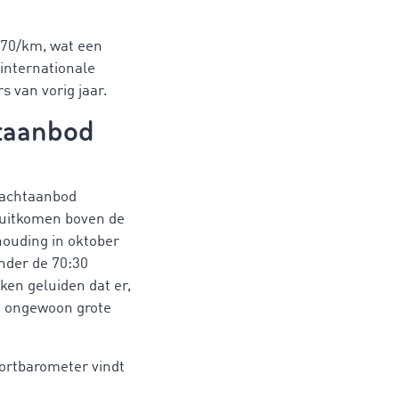
,70/km, wat een
 internationale
s van vorig jaar.
htaanbod
vrachtaanbod
 uitkomen boven de
rhouding in oktober
nder de 70:30
ken geluiden dat er,
n ongewoon grote
portbarometer vindt