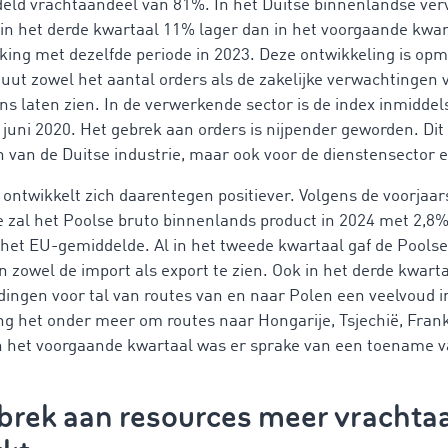
eld vrachtaandeel van 81%. In het Duitse binnenlandse verv
in het derde kwartaal 11% lager dan in het voorgaande kwa
jking met dezelfde periode in 2023. Deze ontwikkeling is opm
ituut zowel het aantal orders als de zakelijke verwachtingen 
s laten zien. In de verwerkende sector is de index inmiddel
 juni 2020. Het gebrek aan orders is nijpender geworden. Di
n van de Duitse industrie, maar ook voor de dienstensector 
ontwikkelt zich daarentegen positiever. Volgens de voorjaa
zal het Poolse bruto binnenlands product in 2024 met 2,8%
s het EU-gemiddelde. Al in het tweede kwartaal gaf de Pool
an zowel de import als export te zien. Ook in het derde kwart
ingen voor tal van routes van en naar Polen een veelvoud in
ging het onder meer om routes naar Hongarije, Tsjechië, Frank
n het voorgaande kwartaal was er sprake van een toename
rek aan resources meer vrachta