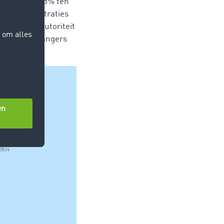
t in totaal 8% ten
nieuwe registraties
e federale autoriteit
ens en aanhangers
r -38,2%).