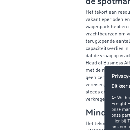
de spotmar
Het tekort aan resou
vakantieperioden en
wagenpark hebben in
vrachtbeurzen om vi
teruglopende aantal 
capaciteitsverlies i
dat de vraag op vrac
Head of Business Af
met de nog beschikb
geen certificaten of
vereisen, zoals koel
steeds een groot tek
verkregen."
Minder cap
Het tekort aan vrac