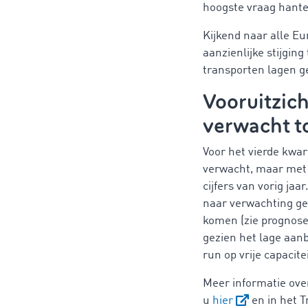
hoogste vraag hante
Kijkend naar alle E
aanzienlijke stijging
transporten lagen ge
Vooruitzich
verwacht t
Voor het vierde kwa
verwacht, maar met 
cijfers van vorig ja
naar verwachting ge
komen (zie prognose 
gezien het lage aan
run op vrije capaci
Meer informatie over
u
hier
en in het 