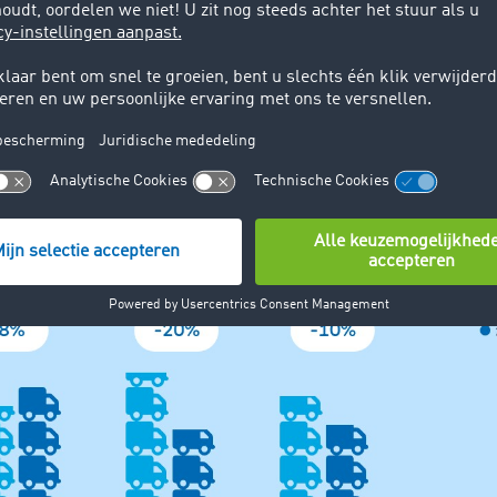
. In het derde kwartaal daalde het aantal aanbiedingen me
de kwartaal van vorig jaar. Dit loopt parallel met het aantal 
gensector in dezelfde periode. Volgens de cijfers van de Duits
KBA) nam het aantal nieuw geregistreerde grote vrachtwag
ing om semi-trailers (juli -39,3%, augustus -69,5%, septembe