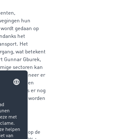
menten,
rwegingen hun
 wordt gedaan op
Ondanks het
ansport. Het
ergang, wat betekent
art Gunnar Gburek,
mmige sectoren kan
, vooral wanneer er
e voorzieningen
rgunningen, is er nog
helemaal niet worden
gen
imte aanbod op de