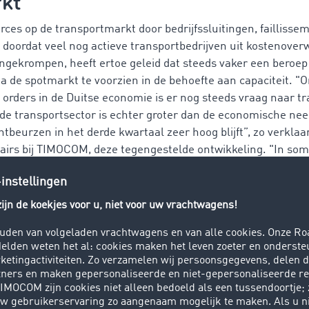
kt
rces op de transportmarkt door bedrijfssluitingen, faillisse
 doordat veel nog actieve transportbedrijven uit kostenove
gekrompen, heeft ertoe geleid dat steeds vaker een beroep
a de spotmarkt te voorzien in de behoefte aan capaciteit. "
orders in de Duitse economie is er nog steeds vraag naar tr
n de transportsector is echter groter dan de economische ne
htbeurzen in het derde kwartaal zeer hoog blijft”, zo verkla
fairs bij TIMOCOM, deze tegengestelde ontwikkeling. "In so
are capaciteit aan de vraag naar laadruimte worden voldaan
 speciale apparatuur nodig zijn. Maar in sectoren die special
installaties, coiltrailers, meeneemheftrucks of specifieke ve
ort en kan extra capaciteit alleen met veel moeite of zelfs 
aciteit en minder nieuwe voertui
htruimte wordt weerspiegeld door de afname van het laadru