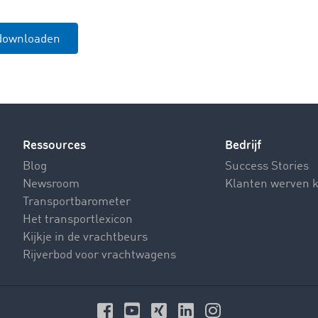
 downloaden
Ressources
Bedrijf
Blog
Success Stories
Newsroom
Klanten werven 
Transportbarometer
Het transportlexicon
Kijkje in de vrachtbeurs
Rijverbod voor vrachtwagens