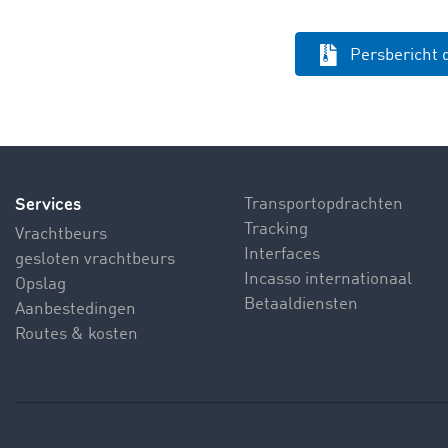
Persbericht
Services
Transportopdrachten
Tracking
Vrachtbeurs
Interfaces
gesloten vrachtbeurs
Incasso internationaal
Opslag
Betaaldiensten
Aanbestedingen
Routes & kosten