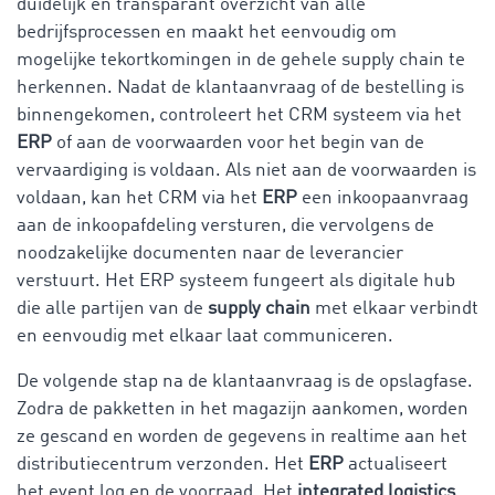
duidelijk en transparant overzicht van alle
bedrijfsprocessen en maakt het eenvoudig om
mogelijke tekortkomingen in de gehele supply chain te
herkennen. Nadat de klantaanvraag of de bestelling is
binnengekomen, controleert het CRM systeem via het
ERP
of aan de voorwaarden voor het begin van de
vervaardiging is voldaan. Als niet aan de voorwaarden is
voldaan, kan het CRM via het
ERP
een inkoopaanvraag
aan de inkoopafdeling versturen, die vervolgens de
noodzakelijke documenten naar de leverancier
verstuurt. Het ERP systeem fungeert als digitale hub
die alle partijen van de
supply chain
met elkaar verbindt
en eenvoudig met elkaar laat communiceren.
De volgende stap na de klantaanvraag is de opslagfase.
Zodra de pakketten in het magazijn aankomen, worden
ze gescand en worden de gegevens in realtime aan het
distributiecentrum verzonden. Het
ERP
actualiseert
het event log en de voorraad. Het
integrated logistics