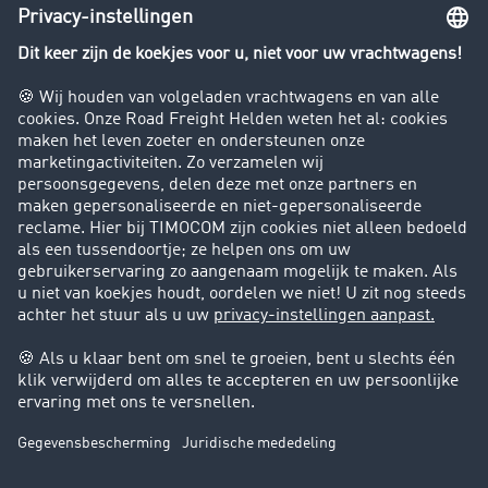
Rijverbod voor vrachtwagens
Bedrijf
Success Stories
Klanten werven klanten
Support
Contact
Juridische informatie
Juridische info
Algemene voorwaarden
Gegevensbescherming