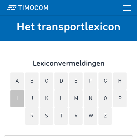
Het transportlexicon
Lexiconvermeldingen
A
B
C
D
E
F
G
H
I
J
K
L
M
N
O
P
R
S
T
V
W
Z